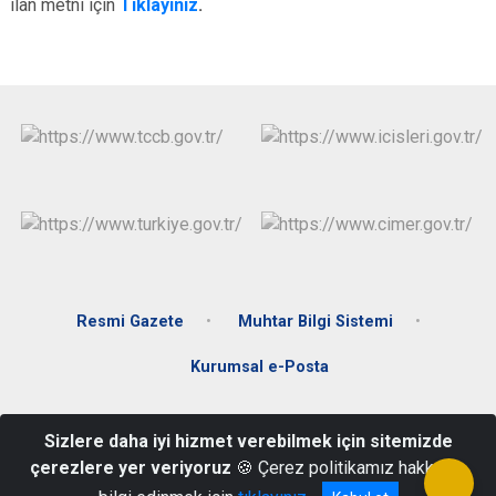
ilan metni için
Tıklayınız
.
Resmi Gazete
Muhtar Bilgi Sistemi
Kurumsal e-Posta
Biçincik Mah. Şehit Mahir Emen Cad. No: 2 Hükümet Konağı
Sizlere daha iyi hizmet verebilmek için sitemizde
Asarcık/Samsun (E-Posta : asarcik@samsun.gov.tr)
çerezlere yer veriyoruz
🍪 Çerez politikamız hakkında
+90 (362) 791 22 21