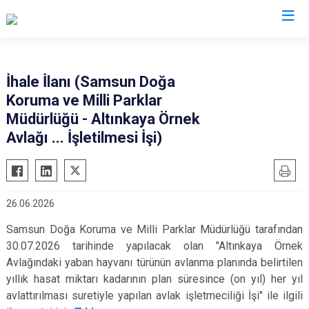
Samsun
İhale İlanı (Samsun Doğa
Koruma ve Milli Parklar
19 Mayıs
Salıpazarı
Müdürlüğü - Altınkaya Örnek
Alaçam
Tekkeköy
Avlağı ... İşletilmesi İşi)
Asarcık
Terme
Ayvacık
Vezirköprü
Bafra
Yakakent
26.06.2026
Çarşamba
Atakum
Samsun Doğa Koruma ve Milli Parklar Müdürlüğü tarafından
Havza
Canik
30.07.2026 tarihinde yapılacak olan "
Altınkaya Örnek
Kavak
İlkadım
Avlağındaki yaban hayvanı türünün avlanma planında belirtilen
yıllık hasat miktarı kadarının plan süresince (on yıl) her yıl
Ladik
avlattırılması suretiyle yapılan avlak işletmeciliği
İşi" ile ilgili