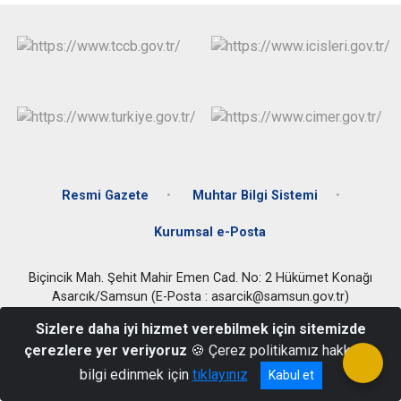
Resmi Gazete
Muhtar Bilgi Sistemi
Kurumsal e-Posta
Biçincik Mah. Şehit Mahir Emen Cad. No: 2 Hükümet Konağı
Asarcık/Samsun (E-Posta : asarcik@samsun.gov.tr)
+90 (362) 791 22 21
Sizlere daha iyi hizmet verebilmek için sitemizde
çerezlere yer veriyoruz
🍪 Çerez politikamız hakkında
bilgi edinmek için
tıklayınız
Kabul et