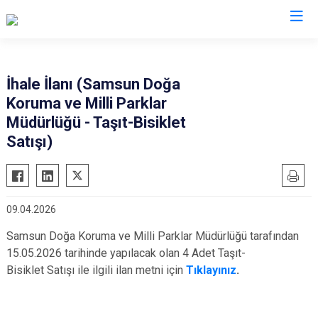
Samsun
İhale İlanı (Samsun Doğa
Koruma ve Milli Parklar
19 Mayıs
Salıpazarı
Müdürlüğü - Taşıt-Bisiklet
Alaçam
Tekkeköy
Satışı)
Asarcık
Terme
Ayvacık
Vezirköprü
Bafra
Yakakent
09.04.2026
Çarşamba
Atakum
Samsun Doğa Koruma ve Milli Parklar Müdürlüğü tarafından
Havza
Canik
15.05.2026 tarihinde yapılacak olan 4 Adet Taşıt-
Kavak
İlkadım
Bisiklet Satışı ile ilgili ilan metni için
Tıklayınız
.
Ladik