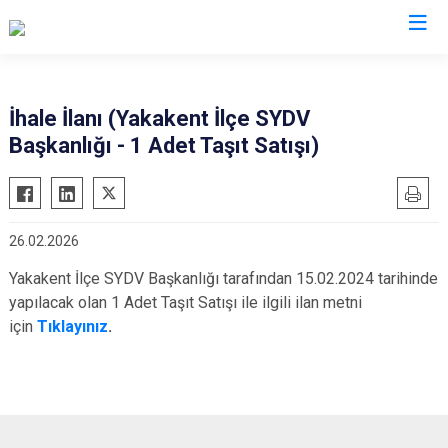
Samsun
İhale İlanı (Yakakent İlçe SYDV
Başkanlığı - 1 Adet Taşıt Satışı)
19 Mayıs
Salıpazarı
Alaçam
Tekkeköy
Asarcık
Terme
26.02.2026
Ayvacık
Vezirköprü
Yakakent İlçe SYDV Başkanlığı tarafından 15.02.2024 tarihinde
Bafra
Yakakent
yapılacak olan 1 Adet Taşıt Satışı ile ilgili ilan metni
Çarşamba
Atakum
için
Tıklayınız
.
Havza
Canik
Kavak
İlkadım
Ladik