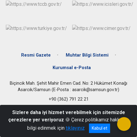
Resmi Gazete
Muhtar Bilgi Sistemi
Kurumsal e-Posta
Biçincik Mah. Şehit Mahir Emen Cad. No: 2 Hükümet Konağı
Asarcık/Samsun (E-Posta : asarcik@samsun.gov.tr)
+90 (362) 791 22 21
Sizlere daha iyi hizmet verebilmek için sitemizde
çerezlere yer veriyoruz
🍪 Çerez politikamız hakkında
bilgi edinmek için
tıklayınız
Kabul et