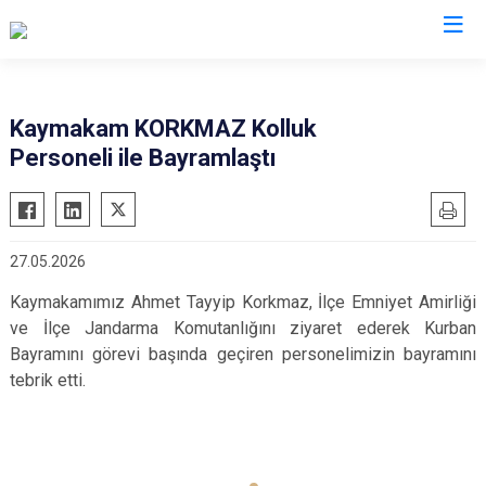
Samsun
Kaymakam KORKMAZ Kolluk
Personeli ile Bayramlaştı
19 Mayıs
Salıpazarı
Alaçam
Tekkeköy
Asarcık
Terme
27.05.2026
Ayvacık
Vezirköprü
Kaymakamımız Ahmet Tayyip Korkmaz, İlçe Emniyet Amirliği
Bafra
Yakakent
ve İlçe Jandarma Komutanlığını ziyaret ederek Kurban
Çarşamba
Atakum
Bayramını görevi başında geçiren personelimizin bayramını
Havza
Canik
tebrik etti.
Kavak
İlkadım
Ladik