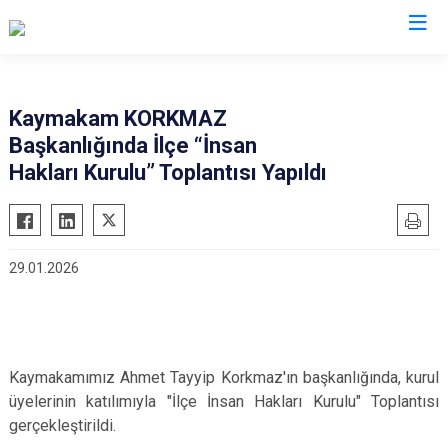
Samsun
Kaymakam KORKMAZ
Başkanlığında İlçe “İnsan
19 Mayıs
Salıpazarı
Hakları Kurulu” Toplantısı Yapıldı
Alaçam
Tekkeköy
Asarcık
Terme
Ayvacık
Vezirköprü
29.01.2026
Bafra
Yakakent
Çarşamba
Atakum
Havza
Canik
Kavak
İlkadım
Kaymakamımız Ahmet Tayyip Korkmaz'ın başkanlığında, kurul
üyelerinin katılımıyla "İlçe İnsan Hakları Kurulu" Toplantısı
Ladik
gerçekleştirildi.